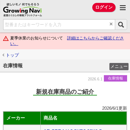
欲しいモノ 何でもそろう Growing Na
ログイン
×
夏季休業のお知らせについて
詳細はこちらからご確認くださ
い。
トップ
在庫情報
メニュー
在庫情報
2026.6.1
新規在庫商品のご紹介
2026/6/1更新
メーカー
商品名