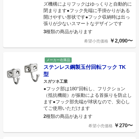
ズ機構によりフックはゆっくりと自動的に
閉まります●フック先端に手掛かりがある
開けやすい形状です●フック収納時は出っ
張りが少ないスマートなデザインです
3
種類の商品があります
￥2,090〜
希望小売価格
メーカー在庫品
ステンレス鋼製玉付回転フック TK
型
スガツネ工業
●フック部は180°回転し、フリクション
（抵抗機能）が振動による首振りを防止し
ます●フック部先端が球状なので、安心し
てご使用いただけます
2
種類の商品があります
￥270〜
希望小売価格