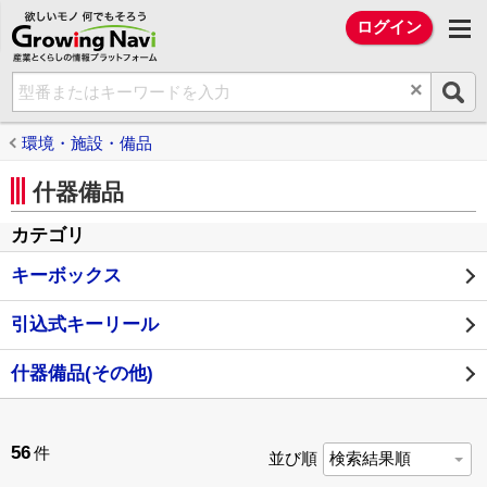
欲しいモノ 何でもそろう Growing Na
ログイン
×
環境・施設・備品
什器備品
カテゴリ
キーボックス
引込式キーリール
什器備品(その他)
56
件
並び順