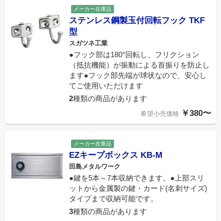
メーカー在庫品
ステンレス鋼製玉付回転フック TKF
型
スガツネ工業
●フック部は180°回転し、フリクション
（抵抗機能）が振動による首振りを防止し
ます●フック部先端が球状なので、安心し
てご使用いただけます
2
種類の商品があります
￥380〜
希望小売価格
メーカー在庫品
EZキープボックス KB-M
田島メタルワーク
●鍵を5本～7本収納できます。●上部スリ
ットから金属製の鍵・カード(名刺サイズ)
タイプまで収納可能です。
3
種類の商品があります