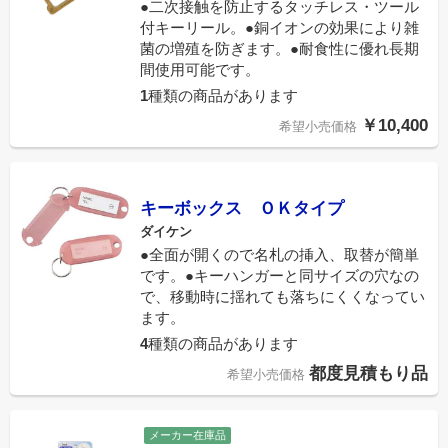
●二次接触を防止するタッチレス・ツール
付キーリール。●銅イオンの効果により雑
菌の増殖を防ぎます。●耐食性に優れ長期
間使用可能です。
1
種類の商品があります
￥10,400
希望小売価格
キーボックス ＯＫタイプ
ダイケン
●全面が開くので名札の挿入、取替が簡単
です。●キーハンガーと同サイズの穴なの
で、移動時に揺れても落ちにくくなってい
ます。
4
種類の商品があります
都度見積もり品
希望小売価格
メーカー在庫品