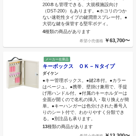
200本も管理できる、大規模施設向け
（DST-200）もあります。●ホコリのつか
ない速乾性タイプの鍵潤滑スプレー付。●
大切な鍵を保管する堅牢ボディ。
4
種類の商品があります
￥63,700〜
希望小売価格
メーカー在庫品
キーボックス ＯＫ－Ｎタイプ
ダイケン
●キー管理ボックス。●鍵2本付。●カラー
はベージュ。●携帯、壁掛け兼用で、手提
げ用ハンドル付。●付属のキーホルダーは
全面が開くので名札の挿入・取り換えが簡
単。●キーハンガーは色分けされた番号入
りのシート付で、わかりやすく分類でき
る。●別注品も承ります。
13
種類の商品があります
￥13,300〜
希望小売価格