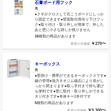
石膏ボード用フック
光
●クギがクロスして石こうボードにしっか
り固定できます●壁面取付用吊り下げフッ
ク●取り付け・取り外しが簡単で、外した
あと壁に小さな跡しか残りません
16
種類の商品があります
￥270〜
希望小売価格
キーボックス
光
●壁掛け・携帯ができるキーボックスです●
鍵の管理●強力ネオジム磁石により扉がし
っかり閉まります●取っ手付きで持ち運び
も便利です●壁に取付・取り外しができる
ネジ付きです●本体キー2本付です
5
種類の商品があります
￥5,300〜
希望小売価格