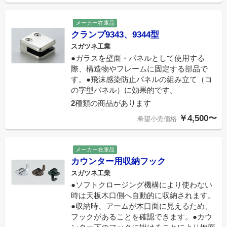
メーカー在庫品
クランプ9343、9344型
スガツネ工業
●ガラスを壁面・パネルとして使用する
際、構造物やフレームに固定する部品で
す。●飛沫感染防止パネルの組み立て（コ
の字型パネル）に効果的です。
2
種類の商品があります
￥4,500〜
希望小売価格
メーカー在庫品
カウンター用収納フック
スガツネ工業
●ソフトクロージング機構により使わない
時は天板木口側へ自動的に収納されます。
●収納時、アームが木口面に見えるため、
フックがあることを確認できます。●カウ