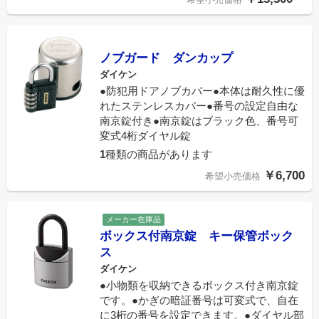
ノブガード ダンカップ
ダイケン
●防犯用ドアノブカバー●本体は耐久性に優
れたステンレスカバー●番号の設定自由な
南京錠付き●南京錠はブラック色、番号可
変式4桁ダイヤル錠
1
種類の商品があります
￥6,700
希望小売価格
メーカー在庫品
ボックス付南京錠 キー保管ボック
ス
ダイケン
●小物類を収納できるボックス付き南京錠
です。●かぎの暗証番号は可変式で、自在
に3桁の番号を設定できます。●ダイヤル部