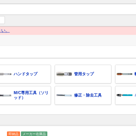
ng Navi（グローイングナビ） 産業とくらしの情報プラットフォー
さい。
ハンドタップ
管用タップ
M/C専用工具（ソリ
修正・除去工具
ッド）
即納品
メーカー在庫品