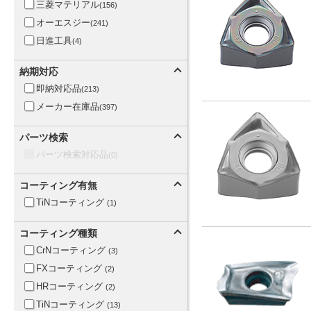
三菱マテリアル
(156)
オーエスジー
(241)
日進工具
(4)
納期対応
即納対応品
(213)
メーカー在庫品
(397)
パーツ検索
パーツ検索対応品
(0)
コーティング有無
TiNコーティング
(1)
コーティング種類
CrNコーティング
(3)
FXコーティング
(2)
HRコーティング
(2)
TiNコーティング
(13)