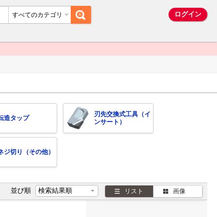
ム
ログイン
すべてのカテゴリ
刃先交換式工具（イ
転造タップ
ンサート）
ネジ切り（その他）
並び順
リスト
画像