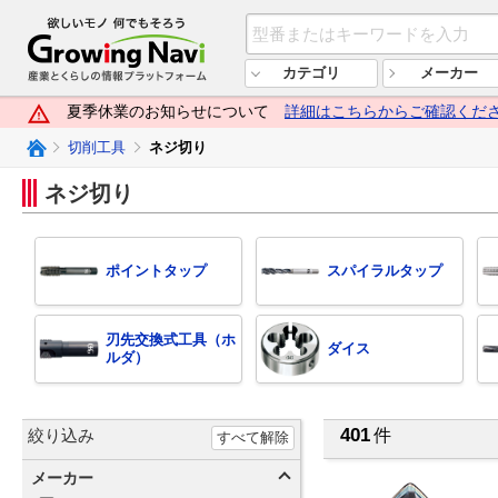
欲しいモノ 何でもそろう Growi
カテゴリ
メーカー
夏季休業のお知らせについて
詳細はこちらからご確認くだ
Growing Naviトップ
切削工具
ネジ切り
ネジ切り
ポイントタップ
スパイラルタップ
刃先交換式工具（ホ
ダイス
ルダ）
401
絞り込み
件
すべて解除
メーカー