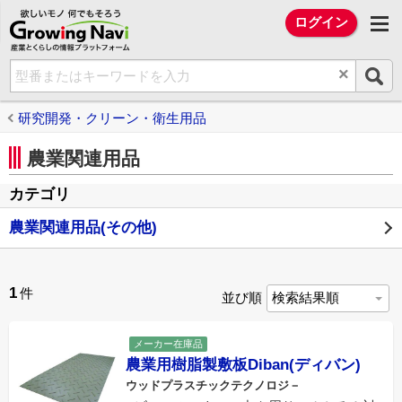
欲しいモノ 何でもそろう Growing Na
ログイン
×
研究開発・クリーン・衛生用品
農業関連用品
カテゴリ
農業関連用品(その他)
1
件
並び順
メーカー在庫品
農業用樹脂製敷板Diban(ディバン)
ウッドプラスチックテクノロジ－