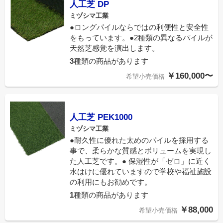
人工芝 DP
ミヅシマ工業
●ロングパイルならではの利便性と安全性
をもっています。●2種類の異なるパイルが
天然芝感覚を演出します。
3
種類の商品があります
￥160,000〜
希望小売価格
人工芝 PEK1000
ミヅシマ工業
●耐久性に優れた太めのパイルを採用する
事で、柔らかな質感とボリュームを実現し
た人工芝です。● 保湿性が「ゼロ」に近く
水はけに優れていますので学校や福祉施設
の利用にもお勧めです。
1
種類の商品があります
￥88,000
希望小売価格