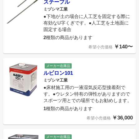
ステープル
ミヅシマ工業
●下地が土の場合に人工芝を固定する際に
有効なU字くぎです。●人工芝を土地面に
固定する場合
2
種類の商品があります
￥140〜
希望小売価格
メーカー在庫品
ルビロン101
ミヅシマ工業
●床材施工用の一液湿気反応型接着剤で
す。●ウレタン特有の弾性がありますので
スポーツ用とでの場所でもお勧めします。
1
種類の商品があります
￥36,000
希望小売価格
メーカー在庫品