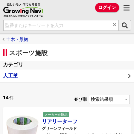
欲しいモノ 何でもそろう Growing Na
ログイン
×
土木・景観
スポーツ施設
カテゴリ
人工芝
14
件
並び順
メーカー在庫品
リアリーターフ
グリーンフィールド