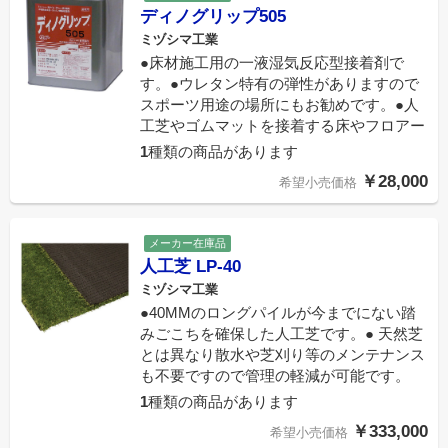
ディノグリップ505
ミヅシマ工業
●床材施工用の一液湿気反応型接着剤で
す。●ウレタン特有の弾性がありますので
スポーツ用途の場所にもお勧めです。●人
工芝やゴムマットを接着する床やフロアー
1
種類の商品があります
￥28,000
希望小売価格
メーカー在庫品
人工芝 LP-40
ミヅシマ工業
●40MMのロングパイルが今までにない踏
みごこちを確保した人工芝です。● 天然芝
とは異なり散水や芝刈り等のメンテナンス
も不要ですので管理の軽減が可能です。
1
種類の商品があります
￥333,000
希望小売価格