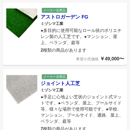
メーカー在庫品
アストロガーデン FG
ミヅシマ工業
●多目的に使用可能なロール状のポリエチ
レン製の人工芝です。●マンション、屋
上、ベランダ、庭等
2
種類の商品があります
￥49,000〜
希望小売価格
メーカー在庫品
ジョイント人工芝
ミヅシマ工業
●手足に心地よい芝状のジョイント式マッ
トです。●ベランダ、屋上、プールサイド
等、様々な場所で使用可能です。●学校、
マンション、プールサイド、通路、屋上、
ベランダ、庭等
7
種類の商品があります