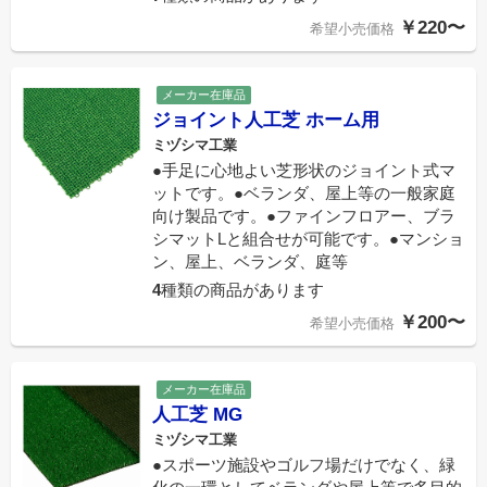
￥220〜
希望小売価格
メーカー在庫品
ジョイント人工芝 ホーム用
ミヅシマ工業
●手足に心地よい芝形状のジョイント式マ
ットです。●ベランダ、屋上等の一般家庭
向け製品です。●ファインフロアー、ブラ
シマットLと組合せが可能です。●マンショ
ン、屋上、ベランダ、庭等
4
種類の商品があります
￥200〜
希望小売価格
メーカー在庫品
人工芝 MG
ミヅシマ工業
●スポーツ施設やゴルフ場だけでなく、緑