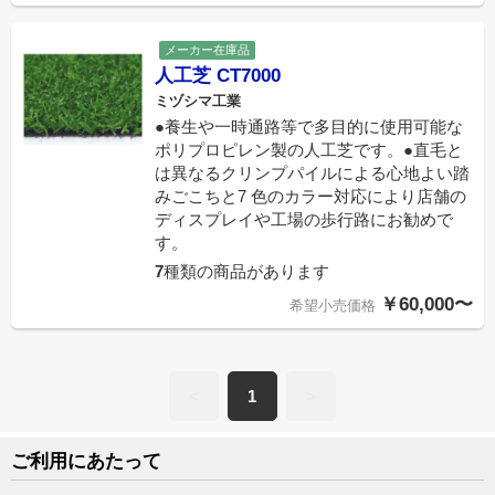
メーカー在庫品
人工芝 CT7000
ミヅシマ工業
●養生や一時通路等で多目的に使用可能な
ポリプロピレン製の人工芝です。●直毛と
は異なるクリンプパイルによる心地よい踏
みごこちと7 色のカラー対応により店舗の
ディスプレイや工場の歩行路にお勧めで
す。
7
種類の商品があります
￥60,000〜
希望小売価格
<
1
>
ご利用にあたって