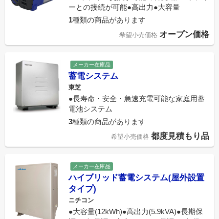
ーとの接続が可能●高出力●大容量
1
種類の商品があります
オープン価格
希望小売価格
メーカー在庫品
蓄電システム
東芝
●長寿命・安全・急速充電可能な家庭用蓄
電池システム
3
種類の商品があります
都度見積もり品
希望小売価格
メーカー在庫品
ハイブリッド蓄電システム(屋外設置
タイプ)
ニチコン
●大容量(12kWh)●高出力(5.9kVA)●長期保