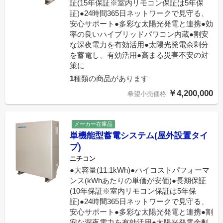
証(15年保証※室内リモコン保証は5年保
証)●24時間365日ネットワークで見守る、
安心サポート●多彩な太陽光発電と連携●効
率の良いハイブリッドパワコン内蔵●割安
な深夜電力を有効活用●太陽光発電余剰分
を蓄電し、有効活用●高まる災害不安の対
策に
1
種類の商品があります
￥4,200,000
希望小売価格
メーカー在庫品
単機能型蓄電システム(屋外設置タイ
プ)
ニチコン
●大容量(11.1kWh)●ハイコストパフォーマ
ンス(kWhあたりの単価が安価)●長期保証
(10年保証※室内リモコン保証は5年保
証)●24時間365日ネットワークで見守る、
安心サポート●多彩な太陽光発電と連携●割
安な深夜電力を有効活用●太陽光発電余剰