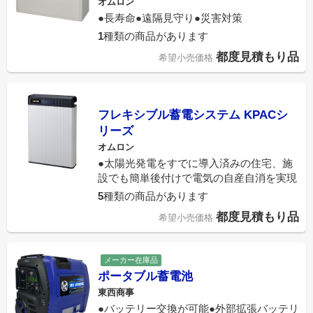
オムロン
●長寿命●遠隔見守り●災害対策
1
種類の商品があります
都度見積もり品
希望小売価格
フレキシブル蓄電システム KPACシ
リーズ
オムロン
●太陽光発電をすでに導入済みの住宅、施
設でも簡単後付けで電気の自産自消を実現
5
種類の商品があります
都度見積もり品
希望小売価格
メーカー在庫品
ポータブル蓄電池
東西商事
●バッテリー交換が可能●外部拡張バッテリ