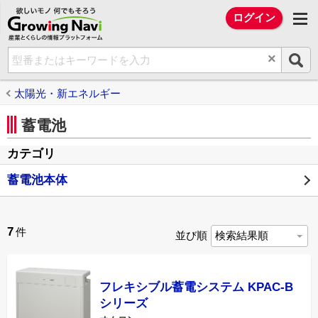
欲しいモノ 何でもそろう Growing Na
ログイン
×
太陽光・新エネルギー
蓄電池
カテゴリ
蓄電池本体
7
件
並び順
フレキシブル蓄電システム KPAC-B
シリーズ