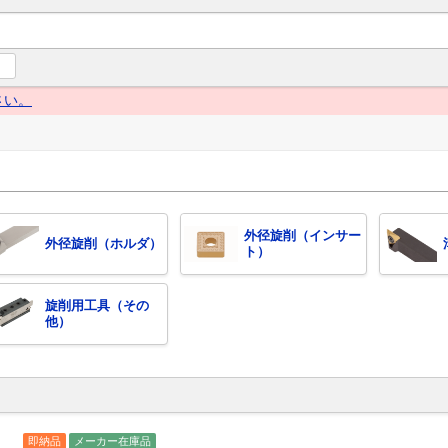
ng Navi（グローイングナビ） 産業とくらしの情報プラットフォー
さい。
外径旋削（インサー
外径旋削（ホルダ）
ト）
旋削用工具（その
他）
即納品
メーカー在庫品