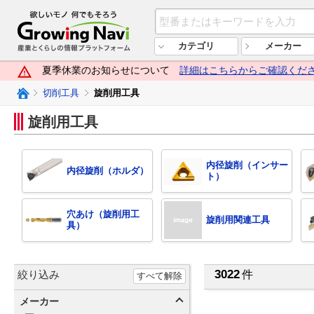
欲しいモノ 何でもそろう Growi
カテゴリ
メーカー
夏季休業のお知らせについて
詳細はこちらからご確認くだ
Growing Naviトップ
切削工具
旋削用工具
旋削用工具
内径旋削（インサー
内径旋削（ホルダ）
ト）
穴あけ（旋削用工
旋削用関連工具
具）
3022
絞り込み
件
すべて解除
メーカー