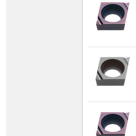
Dmax=200
0.3
(1)
H216TK、N
2.35
(7)
(1)
(1)
Dmin=19.6
(1)
111
(1)
1.78
H=20
(1)
(49)
Dmax=212
0.32
(1)
20
(4)
(3)
Dmin=2
(1)
120
(1)
1.8
H=25
(1)
(88)
Dmax=220
0.4
(1)
25
(235)
(3)
Dmin=20
(27)
125
(1)
1.9
H=26
(1)
(1)
Dmax=25
0.5
(2)
3.2
(14)
(1)
Dmin=200
(1)
129
(1)
1.91
H=32
(3)
(57)
Dmax=250
0.51
(2)
32
(1)
(1)
Dmin=22
(1)
130
(1)
10
H=36
(1)
(1)
Dmax=254
正三角形
正方形
0.57
(1)
4
(43)
(41)
(8)
(1)
Dmin=24
(2)
135
(1)
12
H=40
(1)
(12)
Dmax=26
0.58
(1)
B=10
(1)
(3)
Dmin=25
(25)
150
(1)
12.7
H=42
(3)
(1)
Dmax=27
0.75
(1)
B=12
(1)
(5)
Dmin=250
(3)
158
(1)
13
H=61
(1)
(1)
Dmax=28
0.79
(1)
B=16
(4)
(15)
Dmin=26
(2)
180
(1)
16
H=66
(2)
(1)
Dmax=30
0.8
(1)
B=20
(349)
(51)
Dmin=27
(2)
185
(1)
2
H=68
(2)
(1)
Dmax=300
0.83
(1)
B=25
(1)
(93)
Dmin=28
(2)
200
(1)
特殊
2.21
H=86
(2)
(1)
(3)
Dmax=32
1
(1)
B=32
(18)
(40)
Dmin=29
(2)
35
(1)
2.38
H=88
(1)
(1)
Dmax=34
1.02
(1)
B=38
(1)
(1)
Dmin=290
(1)
37
(1)
2.39
H=94
(7)
(1)
Dmax=35
1.1
(4)
B=40
(1)
(11)
Dmin=3
(1)
38
(1)
2.5
(3)
Dmax=350
1.19
(2)
B=7.95
(4)
(1)
Dmin=30
(1)
41
(1)
2.6
(1)
Dmax=36
1.2
(2)
(209)
Dmin=30.5
(1)
42
(1)
2.7
(1)
Dmax=38
1.25
(2)
(1)
Dmin=32
(27)
45
(1)
2.79
(4)
Dmax=40
1.5
(2)
(10)