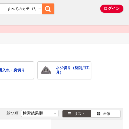
ム
ログイン
すべてのカテゴリ
ネジ切り（旋削用工
溝入れ・突切り
具）
並び順
リスト
画像