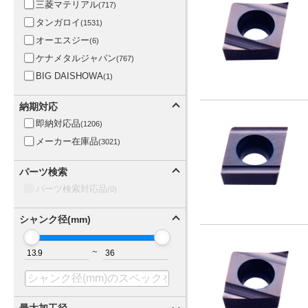
三菱マテリアル
(717)
タンガロイ
(1531)
オーエスジー
(6)
ケナメタルジャパン
(767)
BIG DAISHOWA
(1)
納期対応
即納対応品
(1206)
メーカー在庫品
(3021)
パーツ検索
パーツ検索対応品
(0)
シャンク径(mm)
~