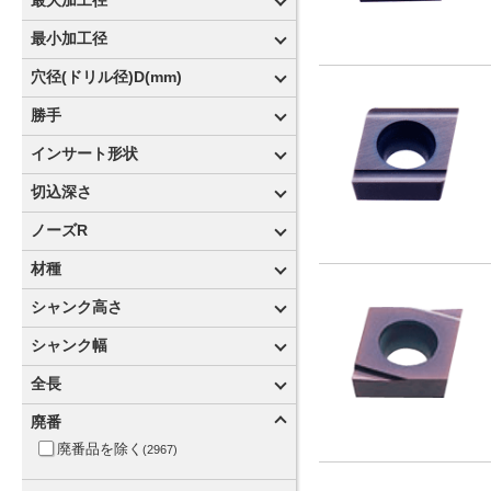
最大加工径
D1=15.999
最小加工径
(2)
D1=17.999
(2)
Dmin=100
穴径(ドリル径)D(mm)
(3)
D1=19.999
(2)
Dmin=11
(9)
勝手
D1=22.499
(2)
~
Dmin=11.5
(1)
L
(165)
D1=27.499
(2)
インサート形状
Dmin=12.2
(1)
N
(430)
D1=32.499
(2)
Dmin=12.9
(2)
切込深さ
R
(214)
D1=37.499
(2)
Dmin=120
(3)
0.19
ノーズR
(1)
D1=42
(2)
Dmin=13
(14)
0.55
(1)
Dmax=100
0.0
(3)
材種
(3)
Dmin=130
(1)
0.57
(1)
Dmax=112
0.08
(1)
CTCP115P、M、K
(2)
(1)
Dmin=132
(1)
シャンク高さ
ひし形
六角形
0.64
(136)
(24)
(1)
Dmax=124
0.09
(1)
CTCP125P、M、K
(4)
(1)
Dmin=15.2
(1)
1.25
H=
(1)
シャンク幅
(1)
Dmax=136
0.1
(1)
CTCP425P、M、K
(21)
(1)
Dmin=16
(24)
1.27
H=10
(5)
(3)
Dmax=150
0.15
(1)
CTCP435P、M、K
1.6
(1)
全長
(1)
(1)
Dmin=17
(1)
1.28
H=106
(1)
(1)
Dmax=160
0.19
(1)
CTPP430P、M、K、N、S
10
(9)
(2)
(1)
Dmin=18.5
(1)
100
廃番
(2)
1.5
H=117
(1)
(1)
Dmax=180
0.2
(2)
CTPP435
12
(75)
(1)
(1)
Dmin=180
(2)
109.5
廃番品を除く
(1)
(2967)
1.6
H=12
(1)
(5)
Dmax=20
0.25
(3)
CTWN425
16
(2)
(4)
(1)
円形
Dmin=184
平行四辺形
(8)
(1)
(1)
110
(1)
1.7
H=16
(1)
(15)