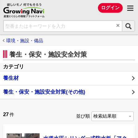
欲しいモノ 何でもそろう Growing Na
ログイン
×
環境・施設・備品
養生・保安・施設安全対策
カテゴリ
養生材
養生・保安・施設安全対策(その他)
27
件
並び順