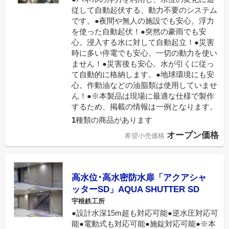
従して自動起伏する、動力不要のシステム
です。●夜間や無人の施設でも安心。浮力
を使った自動起伏！●突然の豪雨でも安
心。浸入する水に対して自動起立！●災害
時に多い停電でも安心。一切の動力を使い
ません！●災害後も安心。水が引くに従っ
て自動的に格納します。●地球環境にも安
心。作動油などの油脂類は使用していませ
ん！●※本製品は現場に最適な仕様で製作
するため、掲載の情報は一例となります。
1
種類の商品があります
オープン価格
希望小売価格
高水位･高水密防水扉「アクアシャ
ッターSD」AQUA SHUTTER SD
宇根鉄工所
●設計水深15m超も対応可能●逆水圧対応可
能●電動式も対応可能●施錠対応可能●※本