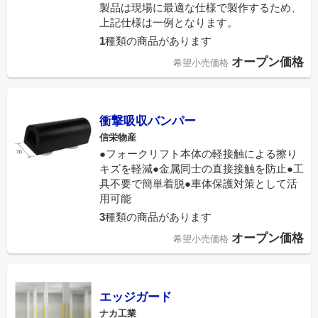
製品は現場に最適な仕様で製作するため、
上記仕様は一例となります。
1
種類の商品があります
オープン価格
希望小売価格
衝撃吸収バンパー
信栄物産
●フォークリフト本体の軽接触による擦り
キズを軽減●金属同士の直接接触を防止●工
具不要で簡単着脱●車体保護対策として活
用可能
3
種類の商品があります
オープン価格
希望小売価格
エッジガード
ナカ工業