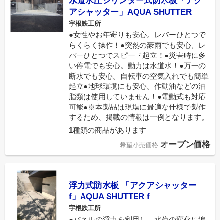
水道水圧シリンダー式防水板「アク
アシャッター」AQUA SHUTTER
宇根鉄工所
●女性やお年寄りも安心。レバーひとつで
らくらく操作！●突然の豪雨でも安心。レ
バーひとつでスピード起立！●災害時に多
い停電でも安心。動力は水道水！●万一の
断水でも安心。自転車の空気入れでも簡単
起立●地球環境にも安心。作動油などの油
脂類は使用していません！●電動式も対応
可能●※本製品は現場に最適な仕様で製作
するため、掲載の情報は一例となります。
1
種類の商品があります
オープン価格
希望小売価格
浮力式防水板 「アクアシャッター
f」AQUA SHUTTER f
宇根鉄工所
●パネルの浮力を利用し、水位の変化に追