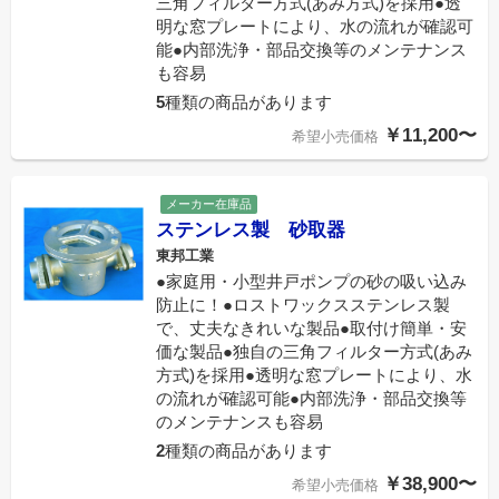
三角フィルター方式(あみ方式)を採用●透
明な窓プレートにより、水の流れが確認可
能●内部洗浄・部品交換等のメンテナンス
も容易
5
種類の商品があります
￥11,200〜
希望小売価格
メーカー在庫品
ステンレス製 砂取器
東邦工業
●家庭用・小型井戸ポンプの砂の吸い込み
防止に！●ロストワックスステンレス製
で、丈夫なきれいな製品●取付け簡単・安
価な製品●独自の三角フィルター方式(あみ
方式)を採用●透明な窓プレートにより、水
の流れが確認可能●内部洗浄・部品交換等
のメンテナンスも容易
2
種類の商品があります
￥38,900〜
希望小売価格