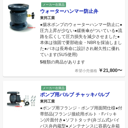
メーカー在庫品
ウォーターハンマー防止弁
東邦工業
●揚水ポンプのウォーターハンマー防止に●
圧力上昇が少ない●緩衝傘がついている●流
路を広くして圧力損失を減少させました●
本体は強固で要部砲金・NBRを採油しまし
た●バネは長寿命に設計され耐久性に優れ
ています(SUS使用)
5
種類の商品があります
￥21,800〜
希望小売価格
メーカー在庫品
ポンプ用バルブ チャッキバルブ
東邦工業
●ポンプ用フランジ・ポンプ用面間仕様●付
帯部品(フランジ接続用ボルト・Fパッキ
ン)片面付き●ソフトタッチ(弁ゴム式)バイ
パス弁内蔵型●メンテナンスに容易な弁箱