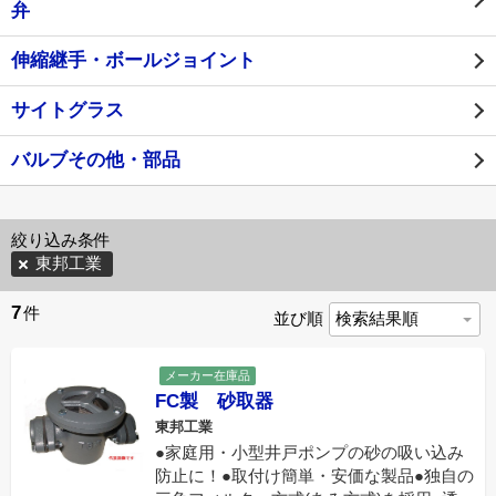
弁
伸縮継手・ボールジョイント
サイトグラス
バルブその他・部品
絞り込み条件
東邦工業
7
件
並び順
メーカー在庫品
FC製 砂取器
東邦工業
●家庭用・小型井戸ポンプの砂の吸い込み
防止に！●取付け簡単・安価な製品●独自の