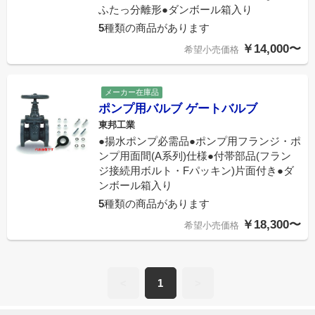
ふたっ分離形●ダンボール箱入り
5
種類の商品があります
￥14,000〜
希望小売価格
メーカー在庫品
ポンプ用バルブ ゲートバルブ
東邦工業
●揚水ポンプ必需品●ポンプ用フランジ・ポ
ンプ用面間(A系列)仕様●付帯部品(フラン
ジ接続用ボルト・Fパッキン)片面付き●ダ
ンボール箱入り
5
種類の商品があります
￥18,300〜
希望小売価格
<
1
>