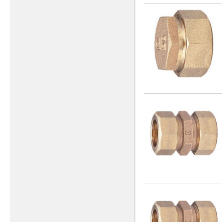
4X1_1/2
(1)
(2)
メータ伸縮ソケットおねじ
4X1_1/4
(2)
（上水ねじ）
(1)
4X2
(6)
メータ伸縮ソケットおねじ
4X3/4
(2)
（都ねじ）
(1)
5X
(1)
メータ伸縮ソケットめねじ
（上水ねじ）
(1)
5X1
(2)
メータ伸縮ソケットめねじ
5X1/2
(2)
（都ねじ）
(1)
5X1_1/2
(2)
メータ用ソケット
(9)
5X1_1/4
(2)
メータ用ソケット ロング
(1)
5X2
(2)
メータ用ソケット（上水ね
じ）
(2)
5X3/4
(2)
メータ用ソケット（金門ね
6X1
(9)
じ）
(3)
6X1/2
(2)
メータ用回転式ソケット
(4)
6X1_1/2
(2)
ユニオンエルボ
(1)
6X1_1/4
(2)
丸形樹脂ハンドル（黒）
(5)
6X2
(9)
仕切弁用シモク
(1)
6X3/4
(2)
仕切弁用プラグ
(1)