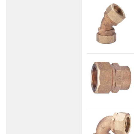
コア付めねじ変換アダプタ
10X2
(4)
(1)
10X3/4
(1)
コア付テーパめねじ×コア付
テーパめねじ
12X1
(2)
(5)
コア付メータエルボ
12X1/2
(1)
(1)
コア付メータソケット
12X1_1/2
(1)
(1)
コンクリート柱エルボ
12X1_1/4
(2)
(1)
ストリートエルボ
12X2
(2)
(5)
ソケット
12X3/4
(13)
(1)
ソケットコア入り
14X1
(1)
(4)
チーズ
14X1/2
(12)
(1)
テーパめねじ×テーパめねじ
14X1_1/2
(1)
(2)
14X1_1/4
(1)
パイプエンド
(2)
14X2
(3)
メータ 片落ユニオン（上水
14X3/4
ねじ）
(1)
(2)
1_1/2
メータ 片落ユニオン（金門
(18)
ねじ）
(2)
1_1/2X1
(1)
メータエルボ（上水ねじ）
1_1/2X1/2
(1)
(1)