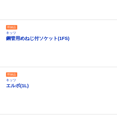
即納品
キッツ
鋼管用めねじ付ソケット(1FS)
即納品
キッツ
エルボ(1L)