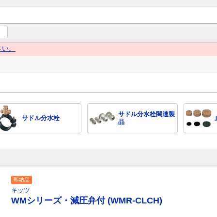
ng Navi（グローイングナビ） 産業とくらしの情報プラットフォー
さい。
サドル分水栓関連製
サドル分水栓
品
即納品
キッツ
WMシリーズ・減圧弁付 (WMR-CLCH)