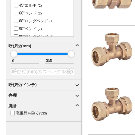
45°エルボ
(2)
平行おねじ(G)
(3)
60°ベンド
(2)
平行おねじ(G) 右開き・左閉
じ
(2)
60°ロングベンド
(1)
平行おねじ×伸縮式袋ナット
90°ベンド
(7)
(上水ねじ)
(28)
90°ロングベンド
(1)
平行おねじ×伸縮式袋ナット
(金門ねじ)
L形ユニオン
(5)
(1)
呼び径(mm)
平行めねじ(上水)×SSP
めねじチーズ
(3)
(4)
金門おねじ×伸縮式袋ナット
めねじ変換アダプタ
~
(1)
(金門ねじ)
(3)
エルボ
(3)
エルボコア入り
(1)
ガイドナット付ユニオンソケ
呼び径(インチ)
ット（上水ねじ）
(1)
1
弁種
(40)
ガイドナット付ユニオンソケ
ット（金門ねじ）
(1)
1/2
サドル分水栓
(39)
(1)
廃番
キャップ
(1)
10X1
都型仕切弁
(5)
(2)
廃番品を除く
(333)
キー式
(2)
10X1/2
(1)
キー式キャップ
(2)
10X1_1/2
(1)
キー式キャップ無
(1)
10X1_1/4
(1)