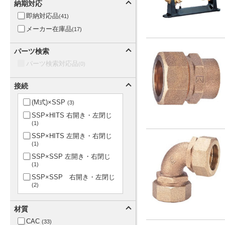
納期対応
即納対応品
(41)
メーカー在庫品
(17)
パーツ検索
パーツ検索対応品
(0)
接続
(M式)×SSP
(3)
SSP×HITS 右開き・左閉じ
(1)
SSP×HITS 左開き・右閉じ
(1)
SSP×SSP 左開き・右閉じ
(1)
SSP×SSP 右開き・左閉じ
(2)
SSP×TS 左開き・右閉じ
(1)
材質
SSP×テーパめねじRc 右開
き・左閉じ
(1)
CAC
(33)