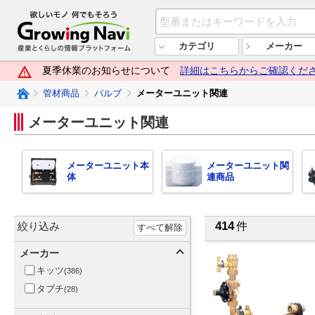
欲しいモノ 何でもそろう Growi
カテゴリ
メーカー
夏季休業のお知らせについて
詳細はこちらからご確認くだ
Growing Naviトップ
管材商品
バルブ
メーターユニット関連
メーターユニット関連
メーターユニット本
メーターユニット関
体
連商品
414
絞り込み
件
すべて解除
メーカー
キッツ
(386)
タブチ
(28)