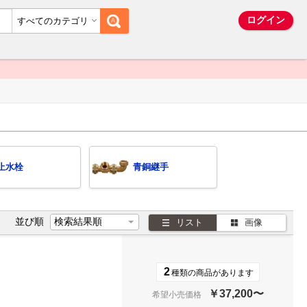
ム
ログイン
すべてのカテゴリ
止水栓
青銅継手
並び順
リスト
画像
2
種類の商品があります
￥37,200〜
希望小売価格