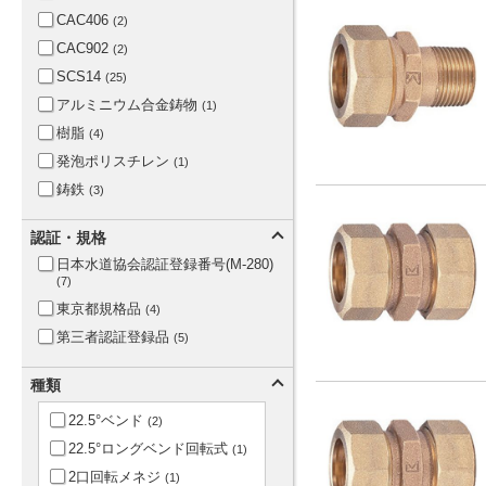
SSP×上水フランジ
(1)
CAC406
(2)
SSP×伸縮式袋ナット(上水ね
CAC902
(2)
じ)
(2)
SCS14
(25)
SSP×伸縮式袋ナット(都ね
じ)
アルミニウム合金鋳物
(2)
(1)
オスXオス
樹脂
(4)
(4)
オスXメス
発泡ポリスチレン
(4)
(1)
テーパめねじ(Rc) 右開き・左
鋳鉄
(3)
閉じ
(1)
テーパめねじRc×上水フラン
認証・規格
ジ
(1)
日本水道協会認証登録番号(M-280)
テーパめねじRc×伸縮式袋ナ
(7)
ット(上水ねじ)
(1)
東京都規格品
(4)
テーパめねじRc×伸縮式袋ナ
第三者認証登録品
ット(都ねじ)
(1)
(5)
テーパめねじ×袋ナット(上水
ねじ)
(1)
種類
テーパめねじ×袋ナット(都ね
22.5°ベンド
(2)
じ)
(1)
22.5°ロングベンド回転式
(1)
メスXオス
(5)
2口回転メネジ
(1)
メスXメス
(5)