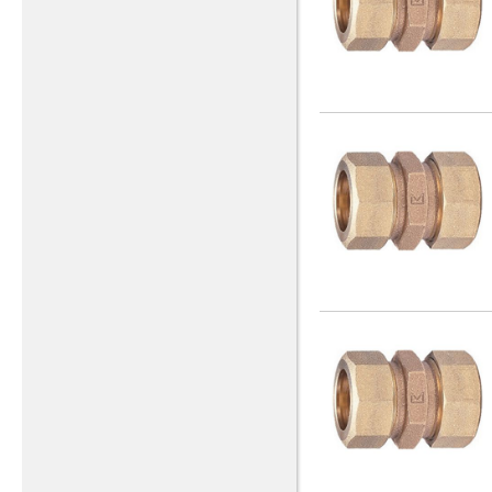
8X1
(9)
六角ニップル
(1)
8X1/2
(2)
分・止水栓用ソケット
(7)
8X1_1/2
(2)
分水栓用ソケットタイプA
(3)
8X1_1/4
(2)
分水栓用ソケットタイプB
(3)
8X2
(8)
分水栓用プラグタイプB
(1)
8X3/4
(2)
分･止水栓用ソケット（回転
１２ｘ
式）
(1)
(2)
塩ビ管用ソケット
(4)
塩ビ管用ソケット（ユニオン
ソケットなし）
(2)
塩ビ管用ソケット（本体の
み）
(2)
密着コア
(1)
座付給水栓エルボ
(3)
座付給水栓用エルボ
(1)
検査用代用管
(3)
水道用ポリエチレン管1種管
用ソケット
(1)
水道用銅管用ソケット
(1)