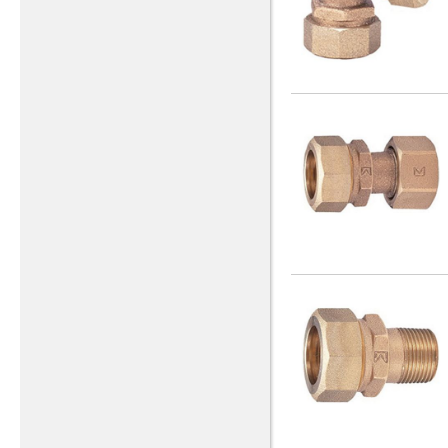
1_1/2X3/4
(1)
メータエルボ（都ねじ）
(1)
1_1/4
(16)
メータソケットおねじ（上水
ねじ）
(1)
2
(16)
メータソケットおねじ（都ね
2X1
(6)
じ）
(1)
2X1/2
(1)
メータユニット二次側継手マ
ルチチーズソケット
2X3/4
(1)
(1)
メーターエルボメネジ 上水
3/4
(44)
ネジ
(1)
3/4X1/2
(2)
メーターエルボメネジ 都ネ
3X1
(9)
ジ
(1)
3X1/2
(2)
メーターソケットメネジ 上
水ネジ
(2)
3X1_1/2
(2)
メーターソケットメネジ 都
3X1_1/4
(2)
ネジ
(2)
3X2
(8)
メーターユニット専用減圧弁
(4)
3X3/4
(2)
メーター保温材
(8)
43832
(1)
メータ伸縮エルボ（上水ね
4X1
(9)
じ）
(1)
4X1/2
(2)
メータ伸縮エルボ（都ねじ）