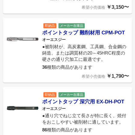
￥3,150〜
希望小売価格
即納品
メーカー在庫品
ポイントタップ 難削材用 CPM-POT
オーエスジー
●被削材が、高炭素鋼、工具鋼、合金鋼の
鋳造、または調質材の20～45HRC程度の
硬さの通り穴加工に最適です。
36
種類の商品があります
￥1,790〜
希望小売価格
即納品
メーカー在庫品
ポイントタップ 深穴用 EX-DH-POT
オーエスジー
●通り穴でねじ立て長さが特に長く、焼付
をおこしやすい被削材に適しています。
86
種類の商品があります