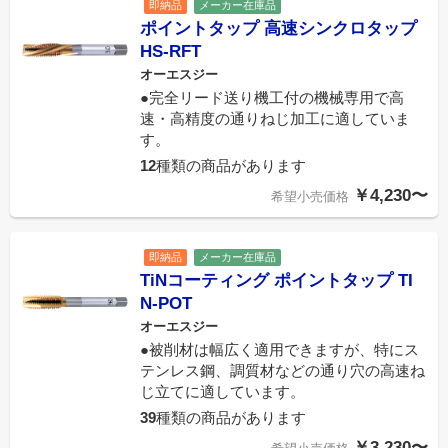
即納品
メーカー在庫品
ポイントタップ 高速シンクロタップ
HS-RFT
オーエスジー
●完全リード送り機工付の機械専用で高
速・高精度の通りねじ加工に適していま
す。
12
種類の商品があります
￥4,230〜
希望小売価格
即納品
メーカー在庫品
TiNコーティング ポイントタップ TI
N-POT
オーエスジー
●被削材は幅広く適用できますが、特にス
テンレス鋼、調質材などの通り穴の高速ね
じ立てに適しています。
39
種類の商品があります
￥3,230〜