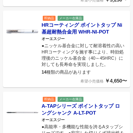
希望小売価格
即納品
メーカー在庫品
HRコーティング ポイントタップ Ni
基超耐熱合金用 WHR-NI-POT
オーエスジー
●ニッケル基合金に対して耐溶着性の高い
HRコーティングを施す事により、時効処
理後のニッケル基合金（40～45HRC）に
対しても長寿命を実現しました。
14
種類の商品があります
￥4,650〜
希望小売価格
即納品
メーカー在庫品
A-TAPシリーズ ポイントタップ ロ
ングシャンク A-LT-POT
オーエスジー
●高能率・多機能な性能を誇るAタップシ
リーズです。●安定した切りくず排出性を