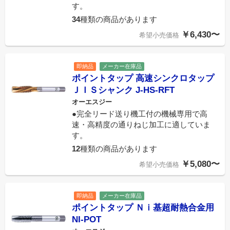
す。
34
種類の商品があります
￥6,430〜
希望小売価格
即納品
メーカー在庫品
ポイントタップ 高速シンクロタップ
ＪＩＳシャンク J-HS-RFT
オーエスジー
●完全リード送り機工付の機械専用で高
速・高精度の通りねじ加工に適していま
す。
12
種類の商品があります
￥5,080〜
希望小売価格
即納品
メーカー在庫品
ポイントタップ Ｎｉ基超耐熱合金用
NI-POT