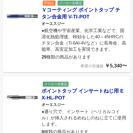
即納品
メーカー在庫品
Ｖコーティング ポイントタップ チ
タン合金用 V-TI-POT
オーエスジー
●航空機や宇宙産業、化学工業などで、固
溶化熱処理後、時効をした40～45HRCの
チタン合金（Ti-6Al-4Vなど）に長寿命、高
能率、高安定加工を実現できます。
29
種類の商品があります
￥5,340〜
希望小売価格
メーカー在庫品
ポイントタップ インサートねじ用 E
X-HL-POT
オーエスジー
●通り穴で、インサート（ヘリカルコイ
ル）が挿入されるめねじのねじ立てに使用
します。
8
種類の商品があります