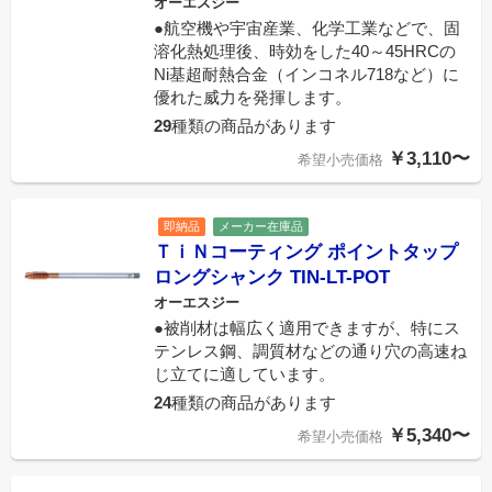
オーエスジー
●航空機や宇宙産業、化学工業などで、固
溶化熱処理後、時効をした40～45HRCの
Ni基超耐熱合金（インコネル718など）に
優れた威力を発揮します。
29
種類の商品があります
￥3,110〜
希望小売価格
即納品
メーカー在庫品
ＴｉＮコーティング ポイントタップ
ロングシャンク TIN-LT-POT
オーエスジー
●被削材は幅広く適用できますが、特にス
テンレス鋼、調質材などの通り穴の高速ね
じ立てに適しています。
24
種類の商品があります
￥5,340〜
希望小売価格