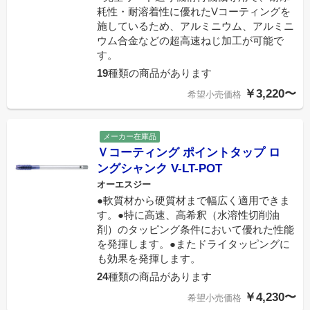
耗性・耐溶着性に優れたVコーティングを
施しているため、アルミニウム、アルミニ
ウム合金などの超高速ねじ加工が可能で
す。
19
種類の商品があります
￥3,220〜
希望小売価格
メーカー在庫品
Ｖコーティング ポイントタップ ロ
ングシャンク V-LT-POT
オーエスジー
●軟質材から硬質材まで幅広く適用できま
す。●特に高速、高希釈（水溶性切削油
剤）のタッピング条件において優れた性能
を発揮します。●またドライタッピングに
も効果を発揮します。
24
種類の商品があります
￥4,230〜
希望小売価格