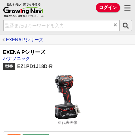
欲しいモノ 何でもそろう Growing Na
ログイン
×
EXENA Pシリーズ
EXENA Pシリーズ
パナソニック
EZ1PD1J18D-R
型番
※代表画像