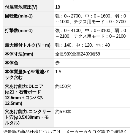
付属電池電圧(V)
18
回転数(min-1)
強：0～2700、中：0～1600、弱：0
～1000、テクス用モード：0～2700
打撃数(min-1)
強：0～4100、中：0～3100、弱：0
～2100、テクス用モード：0～2100
最大締付トルク(N・m)
強：140、中：120、弱：40
本体寸法(mm)
全長98X全高243X幅59
本体色
赤
本体質量(kg)※電池パ
1.5
ック含む
穴あけ能力:DLコア
約150穴
(φ21・石膏ボード
12.5mm＋コンパネ
12.5mm)
穴あけ能力:コンクリー
約570本
ト穴(φ3.5X30mm・モ
ルタル)
※最新の商品仕様については、メーカーカタログ等でご確認く