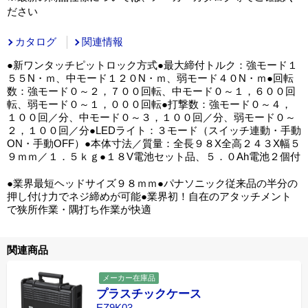
ださい
カタログ
関連情報
●新ワンタッチピットロック方式●最大締付トルク：強モード１
５５N・ｍ、中モード１２０N・ｍ、弱モード４０N・ｍ●回転
数：強モード０～２，７００回転、中モード０～１，６００回
転、弱モード０～１，０００回転●打撃数：強モード０～４，
１００回／分、中モード０～３，１００回／分、弱モード０～
２，１００回／分●LEDライト：３モード（スイッチ連動・手動
ON・手動OFF）●本体寸法／質量：全長９８X全高２４３X幅５
９ｍｍ／１．５ｋｇ●１８V電池セット品、５．０Ah電池２個付
●業界最短ヘッドサイズ９８ｍｍ●パナソニック従来品の半分の
押し付け力でネジ締めが可能●業界初！自在のアタッチメント
で狭所作業・隅打ち作業が快適
関連商品
メーカー在庫品
プラスチックケース
EZ9K03