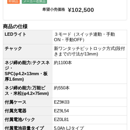
即納品
メーカー在庫品
¥102,500
希望小売価格
商品の仕様
LEDライト
３モード（スイッチ連動・手動
ON・手動OFF）
チャック
新ワンタッチピットロック方式(段付
きまでの寸法が13mm)
ネジ締め能力:テクスネ
約1100本
ジ・
SPC(φ4.2×13mm・板
厚1.6mm)
ネジ締め能力:万能ビ
約550本
ス・米松(φ4.2×75mm)
付属ケース
EZ9K03
付属充電器
EZ9L54
付属電池パック
EZ0L81
付属電池容量タイプ
5.0Ah LJタイプ