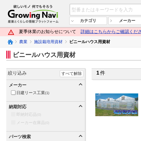
欲しいモノ 何でもそろう Growi
カテゴリ
メーカー
夏季休業のお知らせについて
詳細はこちらからご確認くだ
Growing Naviトップ
農業
施設栽培用資材
ビニールハウス用資材
ビニールハウス用資材
1
絞り込み
件
すべて解除
メーカー
日建リース工業
(1)
納期対応
即納対応品
(0)
メーカー在庫品
(0)
パーツ検索