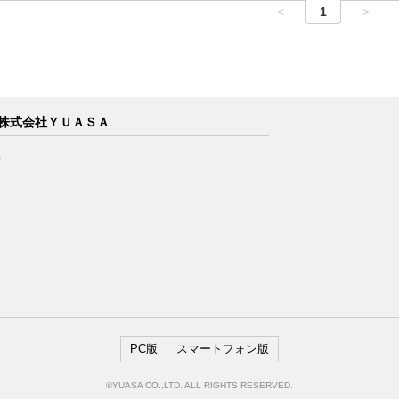
<
1
>
 株式会社ＹＵＡＳＡ
要
PC版
スマートフォン版
©YUASA CO.,LTD. ALL RIGHTS RESERVED.