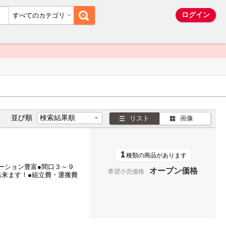
ム
ログイン
すべてのカテゴリ
並び順
リスト
画像
1
種類の商品があります
リエーション豊富●間口３～９
オープン価格
希望小売価格
出来ます！●組立費・運搬費