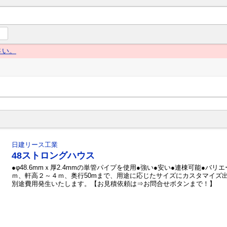
ng Navi（グローイングナビ） 産業とくらしの情報プラットフォー
さい。
日建リース工業
48ストロングハウス
●φ48.6mmｘ厚2.4mmの単管パイプを使用●強い●安い●連棟可能●バ
ｍ、軒高２～４ｍ、奥行50mまで、用途に応じたサイズにカスタマイズ
別途費用発生いたします。【お見積依頼は⇒お問合せボタンまで！】