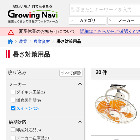
欲しいモノ 何でもそろう Growi
カテゴリ
メーカー
夏季休業のお知らせについて
詳細はこちらからご確認くだ
Growing Naviトップ
農業
農業資材
暑さ対策用品
暑さ対策用品
20
絞り込み
件
すべて解除
メーカー
ダイキン工業
(1)
鎌倉製作所
(9)
スイデン
(20)
納期対応
即納対応品
(5)
メーカー在庫品
(11)