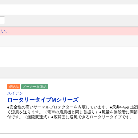
ng Navi（グローイングナビ） 産業とくらしの情報プラットフォー
さい。
即納品
メーカー在庫品
スイデン
ロータリータイプMシリーズ
●安全性の高いサーマルプロテクターを内蔵しています。●天井中央に設
く涼風を送ります。（電車の扇風機と同じ首振り）●風量を無段階に調
付です。（無段変速式）●広範囲に送風できるロータリータイプです。