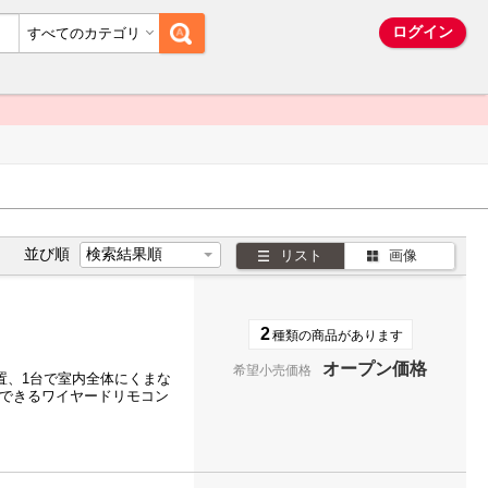
ム
ログイン
すべてのカテゴリ
並び順
リスト
画像
2
種類の商品があります
オープン価格
希望小売価格
置、1台で室内全体にくまな
節できるワイヤードリモコン