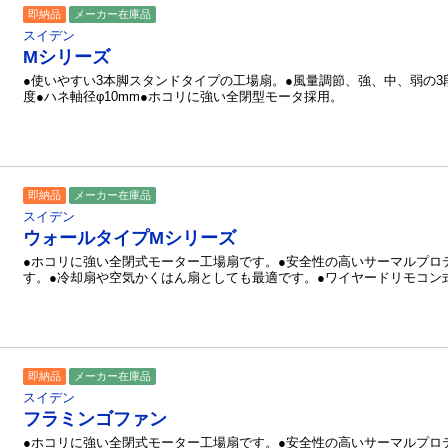
即納品
メーカー在庫品
スイデン
Mシリーズ
●使いやすい3本脚スタンドタイプの工場扇。●風量調節、強、中、弱の3
度●ハネ軸径φ10mm●ホコリに強い全閉型モータ採用。
即納品
メーカー在庫品
スイデン
ウォールタイプMシリーズ
●ホコリに強い全閉式モーター工場扇です。●安全性の高いサーマルプロ
す。●冷却扇や空気かくはん扇としても最適です。●ワイヤードリモコン
即納品
メーカー在庫品
スイデン
フラミンゴファン
●ホコリに強い全閉式モーター工場扇です。●安全性の高いサーマルプロ