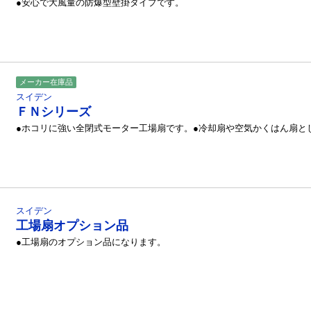
●安心で大風量の防爆型壁掛タイプです。
メーカー在庫品
スイデン
ＦＮシリーズ
●ホコリに強い全閉式モーター工場扇です。●冷却扇や空気かくはん扇と
スイデン
工場扇オプション品
●工場扇のオプション品になります。