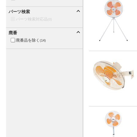
パーツ検索
パーツ検索対応品
(0)
廃番
廃番品を除く
(14)