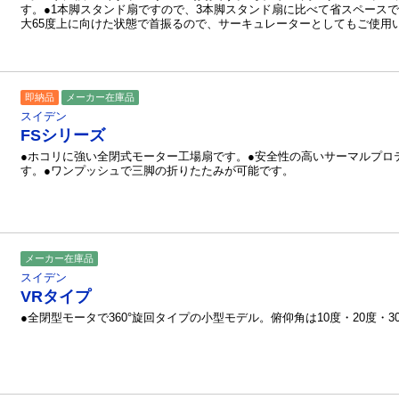
す。●1本脚スタンド扇ですので、3本脚スタンド扇に比べて省スペース
大65度上に向けた状態で首振るので、サーキュレーターとしてもご使用
即納品
メーカー在庫品
スイデン
FSシリーズ
●ホコリに強い全閉式モーター工場扇です。●安全性の高いサーマルプロ
す。●ワンプッシュで三脚の折りたたみが可能です。
メーカー在庫品
スイデン
VRタイプ
●全閉型モータで360°旋回タイプの小型モデル。俯仰角は10度・20度・