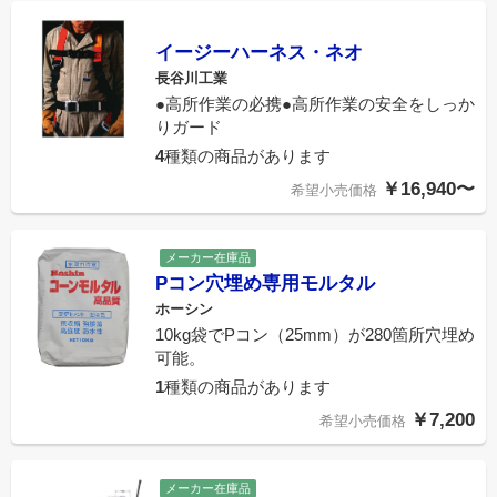
イージーハーネス・ネオ
長谷川工業
●高所作業の必携●高所作業の安全をしっか
りガード
4
種類の商品があります
￥16,940〜
希望小売価格
メーカー在庫品
Pコン穴埋め専用モルタル
ホーシン
10kg袋でPコン（25mm）が280箇所穴埋め
可能。
1
種類の商品があります
￥7,200
希望小売価格
メーカー在庫品