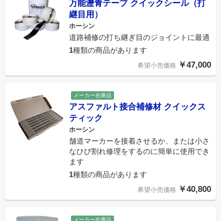
万能瀝青テープ クイックシール（打
継目用）
ホーシン
道路補修の打ち継ぎ目のジョイントに最適
1
種類の商品があります
￥47,000
希望小売価格
メーカー在庫品
アスファルト接合補修材 クイックス
ティック
ホーシン
舗道マーカーを接着させるか、または小さ
なひび割れ修理をするのに簡単に使用でき
ます
1
種類の商品があります
￥40,800
希望小売価格
メーカー在庫品