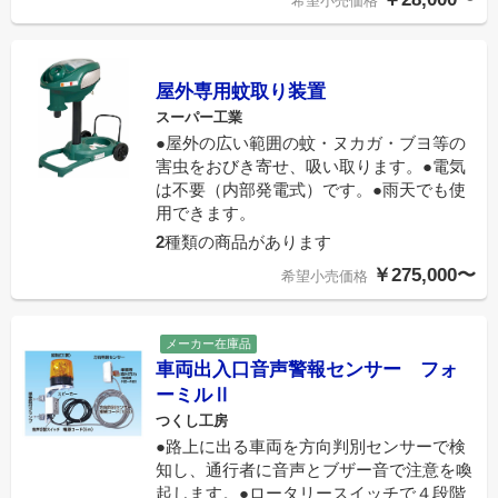
希望小売価格
屋外専用蚊取り装置
スーパー工業
●屋外の広い範囲の蚊・ヌカガ・ブヨ等の
害虫をおびき寄せ、吸い取ります。●電気
は不要（内部発電式）です。●雨天でも使
用できます。
2
種類の商品があります
￥275,000〜
希望小売価格
メーカー在庫品
車両出入口音声警報センサー フォ
ーミルⅡ
つくし工房
●路上に出る車両を方向判別センサーで検
知し、通行者に音声とブザー音で注意を喚
起します。●ロータリースイッチで４段階