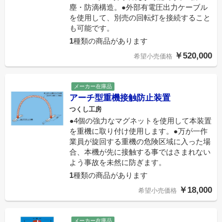
塵・防滴構造。●外部有電圧出力ケーブル
を使用して、別売の回転灯を接続すること
も可能です。
1
種類の商品があります
￥520,000
希望小売価格
メーカー在庫品
アーチ型重機接触防止装置
つくし工房
●4個の強力なマグネットを使用して本装置
を重機に取り付け使用します。●万が一作
業員が旋回する重機の危険区域に入った場
合、本機が先に接触する事ではさまれない
よう事故を未然に防ぎます。
1
種類の商品があります
￥18,000
希望小売価格
メーカー在庫品