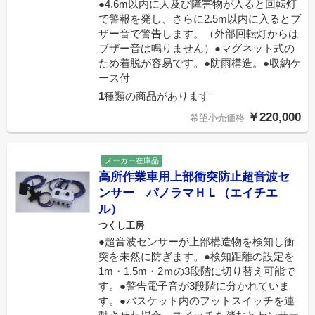
●4.6m以内に人及び障害物が入ると回転灯
で警報を発し、さらに2.5m以内に入るとブ
ザー音で警告します。（外部回転灯からは
ブザー音は鳴りません）●マグネット式の
ため着脱が容易です。●防雨構造。●収納ケ
ース付
1
種類の商品があります
￥220,000
希望小売価格
メーカー在庫品
高所作業車用上部衝突防止超音波セ
ンサー パノラマＨＬ（エイチエ
ル）
つくし工房
●超音波センサーが上部構造物を検知し衝
突を未然に防ぎます。●検知距離の設定を
1m・1.5m・2ｍの3段階に切り替え可能で
す。●警告電子音が3段階に分かれていま
す。●バスケット内のフットスイッチを連