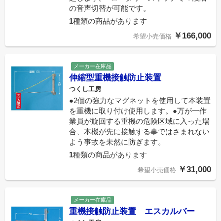
の音声切替が可能です。
1
種類の商品があります
￥166,000
希望小売価格
メーカー在庫品
伸縮型重機接触防止装置
つくし工房
●2個の強力なマグネットを使用して本装置
を重機に取り付け使用します。●万が一作
業員が旋回する重機の危険区域に入った場
合、本機が先に接触する事ではさまれない
よう事故を未然に防ぎます。
1
種類の商品があります
￥31,000
希望小売価格
メーカー在庫品
重機接触防止装置 エスカルバー