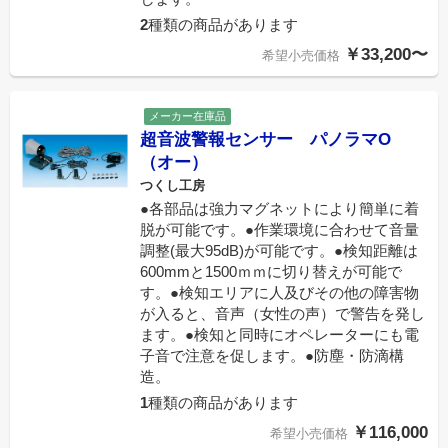
2
種類の商品があります
￥33,200〜
希望小売価格
メーカー在庫品
超音波警報センサー パノラマO
（オー）
つくし工房
●各部品は強力マグネットにより簡単に着
脱が可能です。●作業環境に合わせて音量
調整(最大95dB)が可能です。●検知距離は
600mmと1500ｍｍに切り替えが可能で
す。●検知エリアに人及びその他の障害物
が入ると、音声（女性の声）で警告を発し
ます。●検知と同時にオペレーターにも電
子音で注意を促します。●防塵・防滴構
造。
1
種類の商品があります
￥116,000
希望小売価格