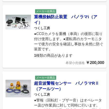
メーカー在庫品
重機接触防止装置 パノラマi（ア
イ）
つくし工房
●CCDカメラを重機（車両）の後部に取り
付け使用します。●運転席のカラーモニタ
ーで後方の安全を確認し事故を未然に防ぐ
装置です。
1
種類の商品があります
￥200,000
希望小売価格
メーカー在庫品
超音波警報センサー パノラマRⅡ
（アールツー）
つくし工房
●警報（回転灯・ブザー音）はオペレータ
ー及び作業員に対して同時に行います。