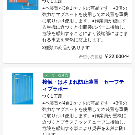
つくし工房
●本装置が3台1セットの商品です。●3個の
強力なマグネットを使用して本装置を重機
に取り付け使用します。●作業員が旋回す
る重機に近づくと樹脂製のバーに接触し、
危険を感知することにより後端部にはさま
れる事故を未然に防止します。
2
種類の商品があります
￥22,000〜
希望小売価格
メーカー在庫品
接触・はさまれ防止装置 セーフテ
ィブラボー
つくし工房
●本装置が4台1セットの商品です。●3個の
強力なマグネットを使用して本装置を重機
に取り付け使用します。●作業員が重機に
近づくとプラスチックチューブに接触し、
危険を感知する事により災害を未然に防止
します。