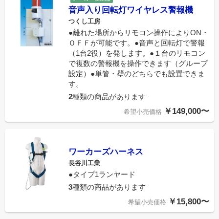
音声入り回転灯ワイヤレス警報機
つくし工房
●離れた場所からリモコン操作によりON・
ＯＦＦが可能です。●音声と回転灯で警報
（1台2役）を発します。●１台のリモコン
で複数の警報機を操作できます（グループ
設定）●単管・壁のどちらでも設置できま
す。
2
種類の商品があります
￥149,000〜
希望小売価格
ワーカーズハーネス
長谷川工業
●タイプ1ランヤード
3
種類の商品があります
￥15,800〜
希望小売価格