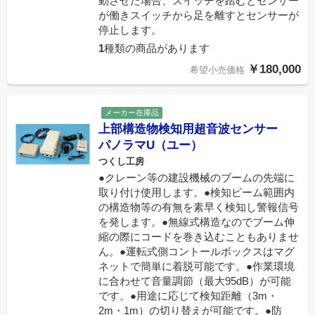
動させた場合、スイッチを踏むとセンサー
が働きスイッチから足を離すとセンサーが
停止します。
1
種類の商品があります
￥180,000
希望小売価格
メーカー在庫品
上部構造物検知用超音波センサー
パノラマU（ユー）
つくし工房
●クレーン等の建設機械のブームの先端に
取り付け使用します。●検知ビーム範囲内
の構造物等の有無を素早く検知し警報信号
を発します。●無線式構造なのでブーム伸
縮の際にコードを巻き込むこともありませ
ん。●運転式側コントールボックスはマグ
ネットで簡単に着脱可能です。●作業環境
に合わせて音量調節（最大95dB）が可能
です。●用途に応じて検知距離（3m・
2m・1m）の切り替えが可能です。●防