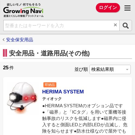
欲しいモノ 何でもそろう Growing Na
ログイン
×
安全保安用品
安全用品・道路用品(その他)
25
件
並び順
即納品
HERIMA SYSTEM
ティオック
●HERIMA SYSTEMのオプション品です
●「磁界」と「ICタグ」を用いて重機等接
触事故のリスクを低減します●磁界内に侵
入すると側面LEDと内部LEDが点滅し、危
険を知らせます●防水仕様なので屋外でも