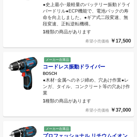
●史上最小･最軽量のバッテリー振動ドライ
バードリル●ECP機能で、電池パックの寿
命を向上しました。●ギア式二段変速、無
段変速、正転逆転機構。
1
種類の商品があります
￥17,500
希望小売価格
メーカー在庫品
コードレス振動ドライバー
BOSCH
●木材･金属へのネジ締め、穴あけ作業●レ
ンガ、タイル、コンクリート等の穴あけ作
業
1
種類の商品があります
￥37,000
希望小売価格
メーカー在庫品
プロフェッショナル リチウムイオン