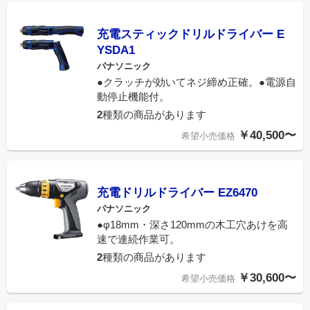
充電スティックドリルドライバー E
YSDA1
パナソニック
●クラッチが効いてネジ締め正確。●電源自
動停止機能付。
2
種類の商品があります
￥40,500〜
希望小売価格
充電ドリルドライバー EZ6470
パナソニック
●φ18mm・深さ120mmの木工穴あけを高
速で連続作業可。
2
種類の商品があります
￥30,600〜
希望小売価格