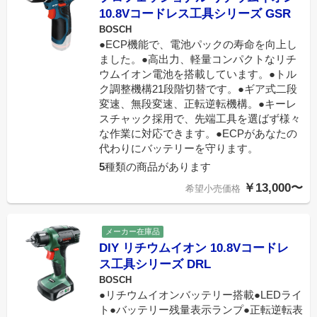
10.8Vコードレス工具シリーズ GSR
BOSCH
●ECP機能で、電池パックの寿命を向上し
ました。●高出力、軽量コンパクトなリチ
ウムイオン電池を搭載しています。●トル
ク調整機構21段階切替です。●ギア式二段
変速、無段変速、正転逆転機構。●キーレ
スチャック採用で、先端工具を選ばず様々
な作業に対応できます。●ECPがあなたの
代わりにバッテリーを守ります。
5
種類の商品があります
￥13,000〜
希望小売価格
メーカー在庫品
DIY リチウムイオン 10.8Vコードレ
ス工具シリーズ DRL
BOSCH
●リチウムイオンバッテリー搭載●LEDライ
ト●バッテリー残量表示ランプ●正転逆転表