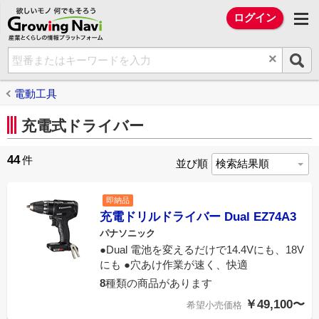
欲しいモノ 何でもそろう Growing Na
ログイン
×
電動工具
充電式ドライバー
44
件
並び順
即納品
充電ドリルドライバー Dual EZ74A3
パナソニック
●Dual 電池を変えるだけで14.4Vにも、18V
にも ●穴あけ作業が速く、快適
8
種類の商品があります
￥49,100〜
希望小売価格