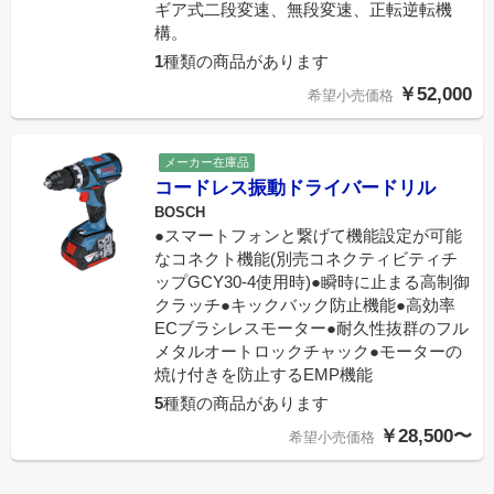
ギア式二段変速、無段変速、正転逆転機
構。
1
種類の商品があります
￥52,000
希望小売価格
メーカー在庫品
コードレス振動ドライバードリル
BOSCH
●スマートフォンと繋げて機能設定が可能
なコネクト機能(別売コネクティビティチ
ップGCY30-4使用時)●瞬時に止まる高制御
クラッチ●キックバック防止機能●高効率
ECブラシレスモーター●耐久性抜群のフル
メタルオートロックチャック●モーターの
焼け付きを防止するEMP機能
5
種類の商品があります
￥28,500〜
希望小売価格