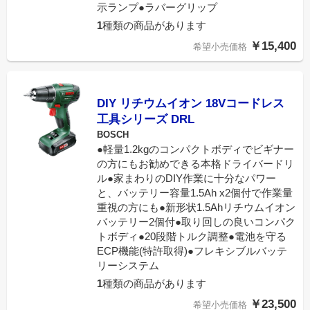
示ランプ●ラバーグリップ
1
種類の商品があります
￥15,400
希望小売価格
DIY リチウムイオン 18Vコードレス
工具シリーズ DRL
BOSCH
●軽量1.2kgのコンパクトボディでビギナー
の方にもお勧めできる本格ドライバードリ
ル●家まわりのDIY作業に十分なパワー
と、バッテリー容量1.5Ah x2個付で作業量
重視の方にも●新形状1.5Ahリチウムイオン
バッテリー2個付●取り回しの良いコンパク
トボディ●20段階トルク調整●電池を守る
ECP機能(特許取得)●フレキシブルバッテ
リーシステム
1
種類の商品があります
￥23,500
希望小売価格