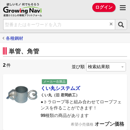
欲しいモノ 何でもそろう Growing Na
ログイン
×
各種鋼材
単管、角管
2
件
並び順
メーカー在庫品
くい丸システムズ
くい丸（旧 君岡鉄工）
●トラロープ等と組み合わせてロープフェ
ンスを作ることができます！
99
種類の商品があります
オープン価格
希望小売価格