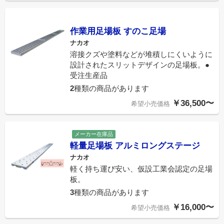
作業用足場板 すのこ足場
ナカオ
溶接クズや塗料などが堆積しにくいように
設計されたスリットデザインの足場板。●
受注生産品
2
種類の商品があります
￥36,500〜
希望小売価格
メーカー在庫品
軽量足場板 アルミロングステージ
ナカオ
軽く持ち運び安い、仮設工業会認定の足場
板。
3
種類の商品があります
￥16,000〜
希望小売価格