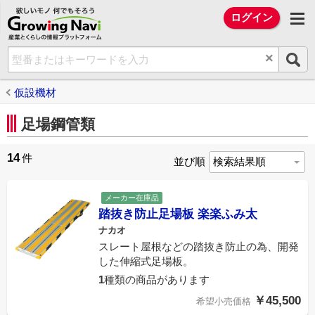
欲しいモノ 何でもそろう Growing Na
ログイン
×
仮設機材
足場鋼管類
14
件
並び順
メーカー在庫品
踏抜き防止足場板 楽楽ふみ太
ナカオ
スレート屋根などの踏抜き防止の為、開発
した伸縮式足場板。
1
種類の商品があります
￥45,500
希望小売価格