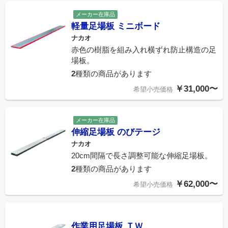
メーカー在庫品
軽量足場板 ミニボード
ナカオ
赤色の樹脂を組み入れ横ずれ防止構造の足
場板。
2
種類の商品があります
￥31,000〜
希望小売価格
メーカー在庫品
伸縮足場板 のびテージ
ナカオ
20cm間隔で長さ調整可能な伸縮足場板。
2
種類の商品があります
￥62,000〜
希望小売価格
作業用足場板 ＴＷ