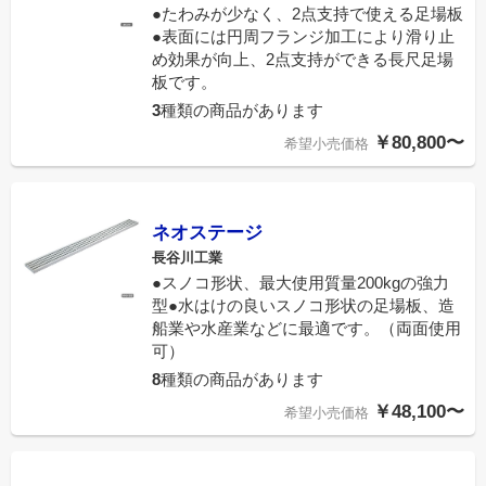
●たわみが少なく、2点支持で使える足場板
●表面には円周フランジ加工により滑り止
め効果が向上、2点支持ができる長尺足場
板です。
3
種類の商品があります
￥80,800〜
希望小売価格
ネオステージ
長谷川工業
●スノコ形状、最大使用質量200kgの強力
型●水はけの良いスノコ形状の足場板、造
船業や水産業などに最適です。（両面使用
可）
8
種類の商品があります
￥48,100〜
希望小売価格