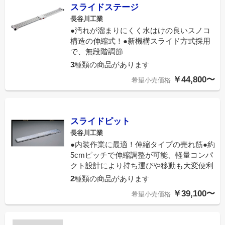
スライドステージ
長谷川工業
●汚れが溜まりにくく水はけの良いスノコ
構造の伸縮式！●新機構スライド方式採用
で、無段階調節
3
種類の商品があります
￥44,800〜
希望小売価格
スライドピット
長谷川工業
●内装作業に最適！伸縮タイプの売れ筋●約
5cmピッチで伸縮調整が可能、軽量コンパ
クト設計により持ち運びや移動も大変便利
2
種類の商品があります
￥39,100〜
希望小売価格