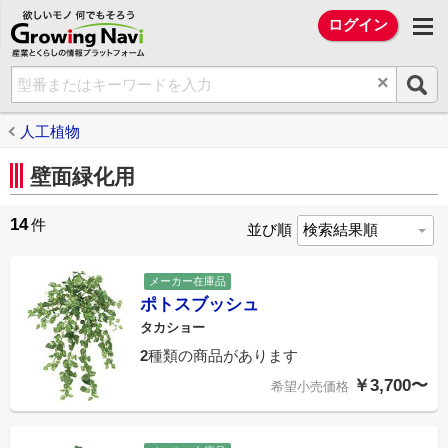
欲しいモノ 何でもそろう Growing Na
ログイン
×
人工植物
壁面緑化用
14
件
並び順
メーカー在庫品
ポトスブッシュ
タカショー
2
種類の商品があります
￥3,700〜
希望小売価格