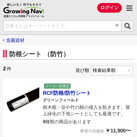
欲しいモノ 何でもそろう Growing Na
ログイン
×
造園資材
防根シート （防竹）
2
件
並び順
メーカー在庫品
RCF防根/防竹シート
グリーンフィールド
樹木根・笹や竹の根の侵入を防ぎます。屋
上緑化の下地シートとしても最適です。
9
種類の商品があります
￥11,900〜
希望小売価格