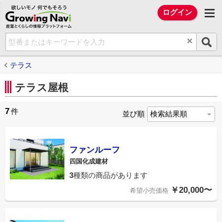
欲しいモノ 何でもそろう Growing Na
ログイン
×
テラス
テラス屋根
7
件
並び順
ファンルーフ
四国化成建材
3
種類の商品があります
￥20,000〜
希望小売価格