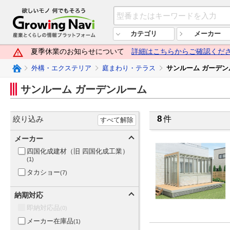
欲しいモノ 何でもそろう Growi
カテゴリ
メーカー
夏季休業のお知らせについて
詳細はこちらからご確認くだ
Growing Naviトップ
外構・エクステリア
庭まわり・テラス
サンルーム ガーデン
サンルーム ガーデンルーム
8
絞り込み
件
すべて解除
メーカー
四国化成建材（旧 四国化成工業）
(1)
タカショー
(7)
納期対応
即納対応品
(0)
メーカー在庫品
(1)