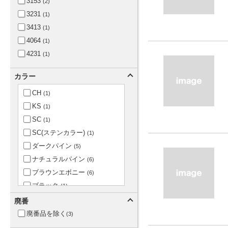
3153
(2)
3231
(1)
3413
(1)
4064
(1)
4231
(1)
カラー
CH
(1)
KS
(1)
SC
(1)
SC(ステンカラー)
(1)
ダークパイン
(5)
ナチュラルパイン
(6)
ブラウンエボニー
(6)
ブラック
(1)
ブラックエボニー
(6)
廃番
ホワイト
(1)
廃番品を除く
(3)
ホワイトパイン
(6)