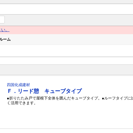
ng Navi（グローイングナビ） 産業とくらしの情報プラットフォー
さい。
ルーム
四国化成建材
Ｆ．リード憩 キューブタイプ
●折りたたみ戸で屋根下全体を囲んだキューブタイプ。●ルーフタイプに
く活用できます。