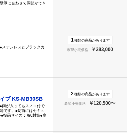
、壁厚に合わせて調節ができ
1
種類の商品があります
●ステンレスとブラックカ
￥283,000
希望小売価格
2
種類の商品があります
 KS-MB30SB
￥120,500〜
希望小売価格
●雨が入ってもスノコ付で
能です。●錠前にはセキュ
●投函サイズ：角0封筒●扉