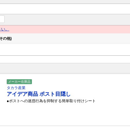
ng Navi（グローイングナビ） 産業とくらしの情報プラットフォー
さい。
その他)
メーカー在庫品
タカラ産業
アイデア商品 ポスト目隠し
●ポストへの迷惑行為を抑制する簡単取り付けシート