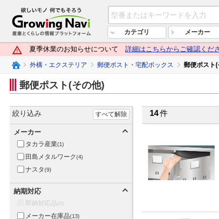
欲しいモノ 何でもそろう Growi
カテゴリ
メーカー
夏季休業のお知らせについて
詳細はこちらからご確認くだ
Growing Naviトップ
外構・エクステリア
郵便ポスト・宅配ボックス
郵便ポスト(
郵便ポスト(その他)
14
絞り込み
件
すべて解除
メーカー
タカラ産業
(1)
田島メタルワーク
(4)
ナスタ
(9)
納期対応
即納対応品
(0)
メーカー在庫品
(13)