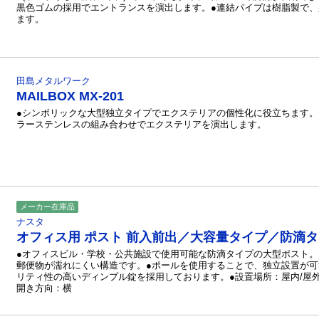
黒色ゴムの採用でエントランスを演出します。●連結パイプは樹脂製で
ます。
田島メタルワーク
MAILBOX MX-201
●シンボリックな大型独立タイプでエクステリアの個性化に役立ちます。
ラーステンレスの組み合わせでエクステリアを演出します。
メーカー在庫品
ナスタ
オフィス用 ポスト 前入前出／大容量タイプ／防滴タイプ
●オフィスビル・学校・公共施設で使用可能な防滴タイプの大型ポスト。
郵便物が濡れにくい構造です。●ポールを使用することで、独立設置が可
リティ性の高いディンプル錠を採用しております。●設置場所：屋内/屋外
開き方向：横