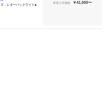
￥41,000〜
希望小売価格
イズ：レターパックライト●