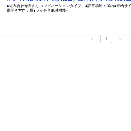
●組み合わせ自由なコンビネーションタイプ。●設置場所：屋内●投函サ
扉開き方向：横●ラッチ音低減機能付
<
1
>