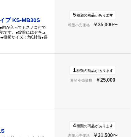
5
種類の商品があります
 KS-MB30S
￥35,000〜
希望小売価格
●雨が入ってもスノコ付で
能です。●錠前にはセキュ
●投函サイズ：角0封筒●扉
1
種類の商品があります
￥25,000
希望小売価格
4
種類の商品があります
1S
￥31,500〜
希望小売価格