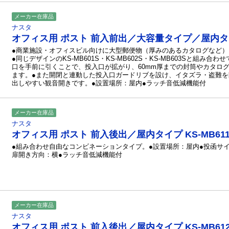
メーカー在庫品
ナスタ
オフィス用 ポスト 前入前出／大容量タイプ／屋内タイプ
●商業施設・オフィスビル向けに大型郵便物（厚みのあるカタログなど
●同じデザインのKS-MB601S・KS-MB602S・KS-MB603Sと組み
口を手前に引くことで、投入口が拡がり、60mm厚までの封筒やカタロ
ます。●また開閉と連動した投入口ガードリブを設け、イタズラ・盗難を
出しやすい観音開きです。●設置場所：屋内●ラッチ音低減機能付
メーカー在庫品
ナスタ
オフィス用 ポスト 前入後出／屋内タイプ KS-MB611
●組み合わせ自由なコンビネーションタイプ。●設置場所：屋内●投函サ
扉開き方向：横●ラッチ音低減機能付
メーカー在庫品
ナスタ
オフィス用 ポスト 前入後出／屋内タイプ KS-MB61