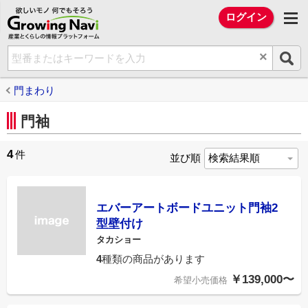
欲しいモノ 何でもそろう Growing Na
ログイン
×
門まわり
門袖
4
件
並び順
エバーアートボードユニット門袖2
型壁付け
タカショー
4
種類の商品があります
￥139,000〜
希望小売価格