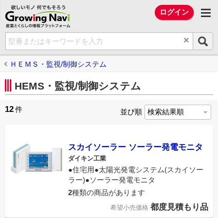
欲しいモノ 何でもそろう Growing Na
ログイン
×
ＨＥＭＳ・監視/制御システム
HEMS・監視/制御システム
12
件
並び順
スカイソーラー ソーラー発電モニタ
ダイキン工業
●住宅用●太陽光発電システム(スカイソー
ラー)●ソーラー発電モニタ
2
種類の商品があります
都度見積もり品
希望小売価格