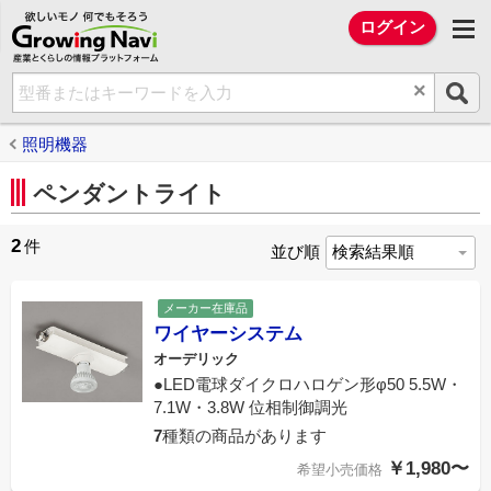
欲しいモノ 何でもそろう Growing Na
ログイン
×
照明機器
ペンダントライト
2
件
並び順
メーカー在庫品
ワイヤーシステム
オーデリック
●LED電球ダイクロハロゲン形φ50 5.5W・
7.1W・3.8W 位相制御調光
7
種類の商品があります
￥1,980〜
希望小売価格