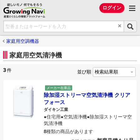
欲しいモノ 何でもそろう Growing Na
ログイン
×
家庭用空調機器
家庭用空気清浄機
3
件
並び順
メーカー在庫品
除加湿ストリーマ空気清浄機 クリア
フォース
ダイキン工業
●住宅用●空気清浄機●除加湿ストリーマ空
気清浄機
8
種類の商品があります