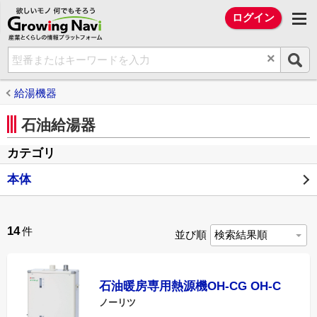
欲しいモノ 何でもそろう Growing Na
ログイン
×
給湯機器
石油給湯器
カテゴリ
本体
14
件
並び順
石油暖房専用熱源機OH-CG OH-C
ノーリツ