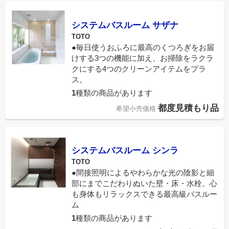
システムバスルーム サザナ
TOTO
●毎日使うおふろに最高のくつろぎをお届
けする3つの機能に加え、お掃除をラクラ
クにする4つのクリーンアイテムをプラ
ス。
1
種類の商品があります
都度見積もり品
希望小売価格
システムバスルーム シンラ
TOTO
●間接照明によるやわらかな光の陰影と細
部にまでこだわりぬいた壁・床・水栓。心
も身体もリラックスできる最高級バスルー
ム
1
種類の商品があります