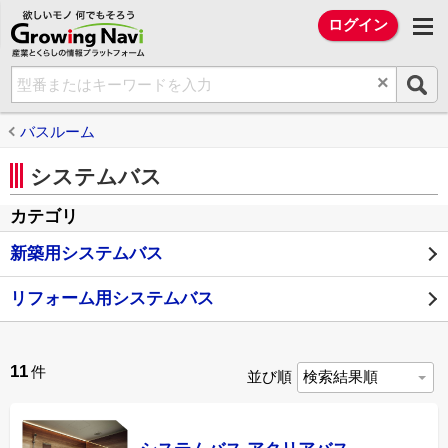
欲しいモノ 何でもそろう Growing Na
ログイン
×
バスルーム
システムバス
カテゴリ
新築用システムバス
リフォーム用システムバス
11
件
並び順