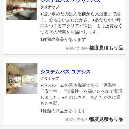
システムバス アクリアバス
クリナップ
●追い求めたのは入浴前から入浴後まで続
く、心地よいあたたかさ。●あたたかい時
間をつくるアクリアバスは、より上質なく
つろぎの時間をお届けします。
1
種類の商品があります
都度見積もり品
希望小売価格
システムバス ユアシス
クリナップ
●バスルームの基本機能である「保温性」
「安全性」「清掃性」を高いレベルで実現
しました。●たのしさと、あたたかさに満
ちた空間。
1
種類の商品があります
都度見積もり品
希望小売価格