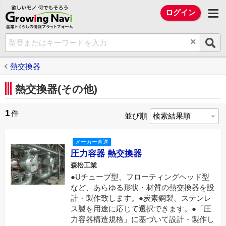
欲しいモノ 何でもそろう Growing Na
ログイン
×
熱交換器
熱交換器(その他)
1
件
並び順
メーカー直送
圧力容器 熱交換器
森松工業
●Uチューブ型、フローティングヘッド型
など、あらゆる形状・材質の熱交換器を設
計・製作致します。●炭素鋼製、ステンレ
ス製を用途に応じて選択できます。●「圧
力容器構造規格」に基づいて設計・製作し