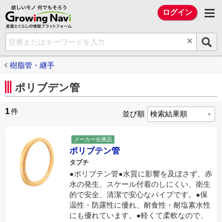
欲しいモノ 何でもそろう Growing Na
ログイン
×
樹脂管・継手
ポリブデン管
1
件
並び順
メーカー在庫品
ポリブテン管
タブチ
●ポリブテン管●水質に影響を及ぼさず、赤
水の発生、スケール付着のしにくい、衛生
的で安全、清潔で安心なパイプです。●保
温性・防露性に優れ、耐食性・耐塩素水性
にも優れています。●軽くて柔軟なので、