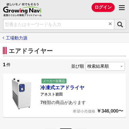
欲しいモノ 何でもそろう Growing Na
ログイン
×
工場動力源
エアドライヤー
1
件
並び順
メーカー在庫品
冷凍式エアドライヤ
アネスト岩田
7
種類の商品があります
￥346,000〜
希望小売価格