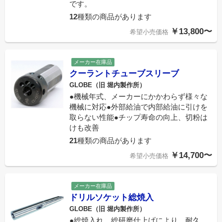
です。
12
種類の商品があります
￥13,800〜
希望小売価格
メーカー在庫品
クーラントチューブスリーブ
GLOBE（旧 堀内製作所）
●機械年式、メーカーにかかわらず様々な
機械に対応●外部給油で内部給油に引けを
取らない性能●チップ寿命の向上、切粉は
けも改善
21
種類の商品があります
￥14,700〜
希望小売価格
メーカー在庫品
ドリルソケット総焼入
GLOBE（旧 堀内製作所）
●総焼入れ、総研磨仕上げにより、耐久