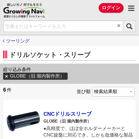
欲しいモノ 何でもそろう Growing Na
ログイン
×
ツーリング
ドリルソケット・スリーブ
絞り込み条件
GLOBE（旧 堀内製作所）
6
件
並び順
CNCドリルスリーブ
GLOBE（旧 堀内製作所）
●高精度で、ほぼ全ホルダーメーカーと
CNC旋盤に対応でき、しかも低価格な製品